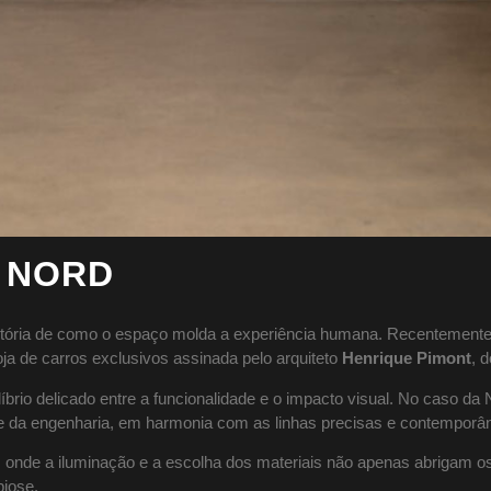
a NORD
istória de como o espaço molda a experiência humana. Recentemente, t
oja de carros exclusivos assinada pelo arquiteto
Henrique Pimont
, 
brio delicado entre a funcionalidade e o impacto visual. No caso da N
rte da engenharia, em harmonia com as linhas precisas e contemporân
ra, onde a iluminação e a escolha dos materiais não apenas abrigam 
iose.